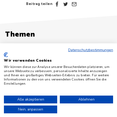
Beitrag teilen
Themen
Datenschutzbestimmungen
Podcast
Wir verwenden Cookies
Alle Artikel zu „Podcast“
Wir können diese zur Analyse unserer Besucherdaten platzieren, um
unsere Webseite zu verbessern, personalisierte Inhalte anzuzeigen
und Ihnen ein großartiges Webseiten-Erlebnis zu bieten. Für weitere
Informationen zu den von uns verwendeten Cookies öffnen Sie die
Einstellungen.
Impressum
Datenschutz
Alle akzeptieren
Ablehnen
Niemand liest den Footer. Alle Rechte vorbehalten.
Nein, anpassen