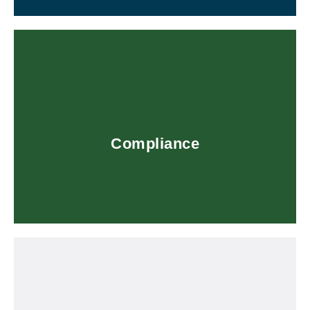
Hier entlang!
eine Supplierzertifizierung?
ein Nachhaltigkeits- und Risikomanagement oder
Benötigen Sie ein Compliance Management System,
Compliance
Compliance
Hier entlang!