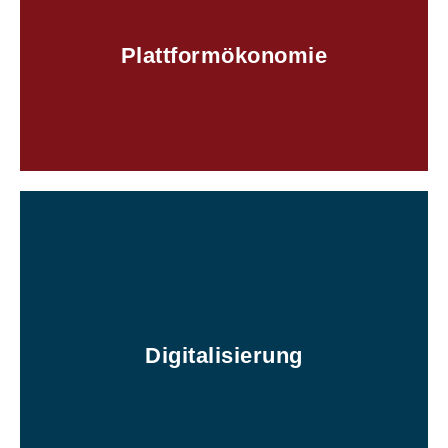
zum Serviceprovider werden?
Benötigen Sie eine Plattformökonomie und möchten
Plattformökonomie
Plattformökonomie
Hier entlang!
eine Herausforderung?
Ist die digitale Transformation Ihres Unternehmens
Digitalisierung
Digitalisierung