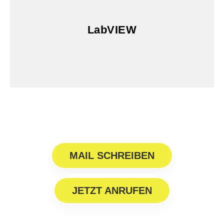
bzw. LabVIEW-/Teststand-Standard?
Haben Sie keinen unernehmensweiten Software-
LabVIEW
LabVIEW
MAIL SCHREIBEN
JETZT ANRUFEN