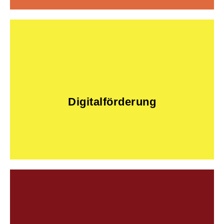
Hier entlang!
der Einstieg für in die Digitalisierung leicht.
Durch die passende Digitalisierungsförderung fällt
Digitalförderung
Digitalförderung
Hier entlang!