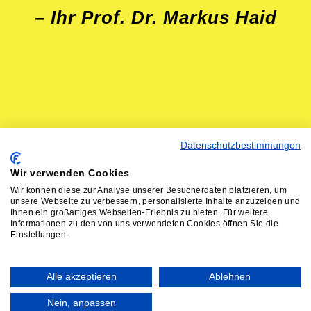
– Ihr Prof. Dr. Markus Haid
Datenschutzbestimmungen
Impressum
Datenschutz
Wir verwenden Cookies
Niemand liest den Footer. Alle Rechte vorbehalten.
Wir können diese zur Analyse unserer Besucherdaten platzieren, um
unsere Webseite zu verbessern, personalisierte Inhalte anzuzeigen und
Ihnen ein großartiges Webseiten-Erlebnis zu bieten. Für weitere
Informationen zu den von uns verwendeten Cookies öffnen Sie die
Einstellungen.
Alle akzeptieren
Ablehnen
Kostenloses Gespräch vereinbaren
Nein, anpassen